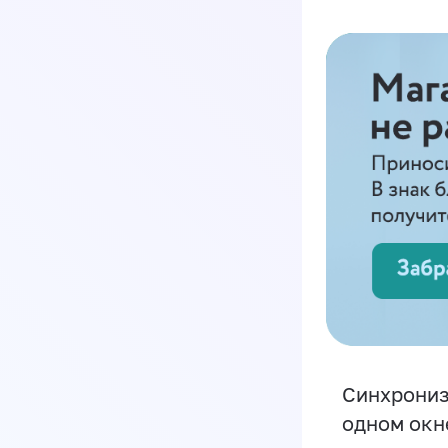
Синхрониз
одном окн