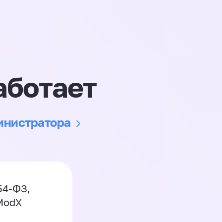
аботает
министратора
54-ФЗ,
 ModX