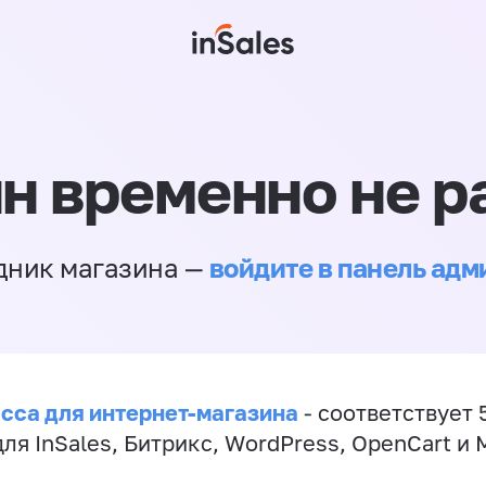
н временно не р
войдите в панель ад
дник магазина —
сса для интернет-магазина
- соответствует 
ля InSales, Битрикс, WordPress, OpenCart и