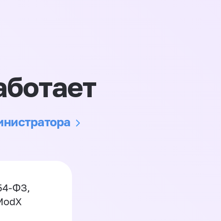
аботает
министратора
54-ФЗ,
 ModX