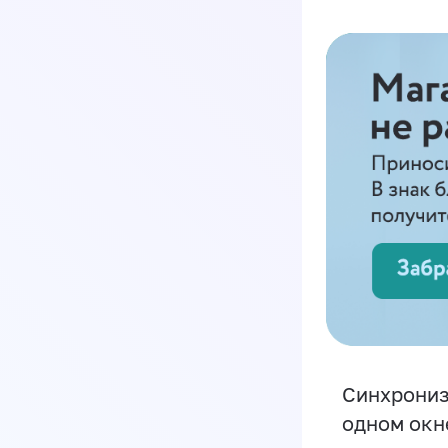
Синхрониз
одном окн