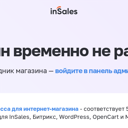
н временно не р
войдите в панель ад
дник магазина —
сса для интернет-магазина
- соответствует 
ля InSales, Битрикс, WordPress, OpenCart и