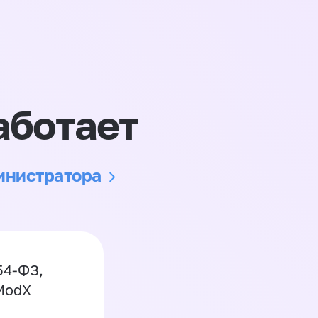
аботает
министратора
54-ФЗ,
 ModX