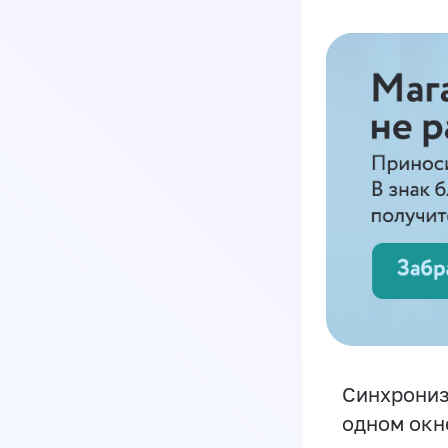
Синхрониз
одном окн