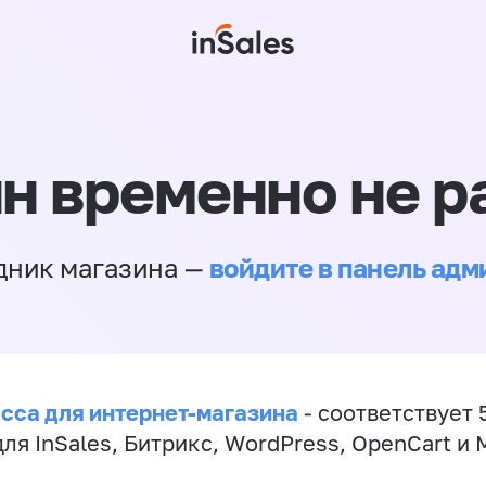
н временно не р
войдите в панель ад
дник магазина —
сса для интернет-магазина
- соответствует 
ля InSales, Битрикс, WordPress, OpenCart и