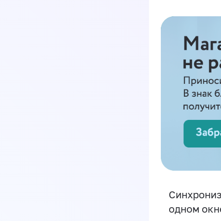
Синхрониз
одном окн