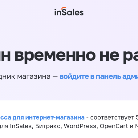
н временно не р
войдите в панель ад
дник магазина —
сса для интернет-магазина
- соответствует 
ля InSales, Битрикс, WordPress, OpenCart и