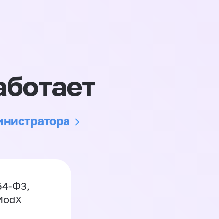
аботает
министратора
54-ФЗ,
 ModX