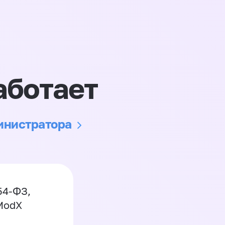
аботает
министратора
54-ФЗ,
 ModX