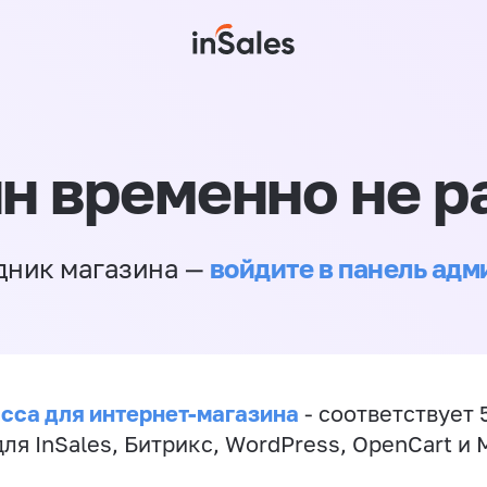
н временно не р
войдите в панель ад
дник магазина —
сса для интернет-магазина
- соответствует 
ля InSales, Битрикс, WordPress, OpenCart и