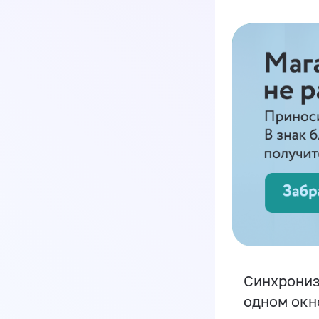
Синхрониз
одном окн