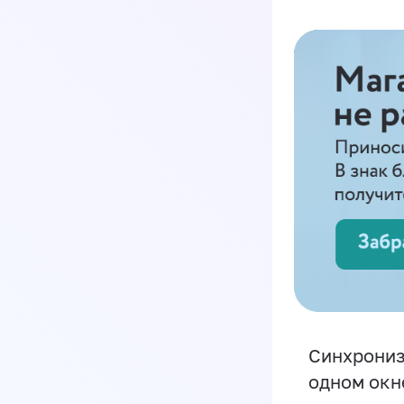
Синхрониз
одном окн