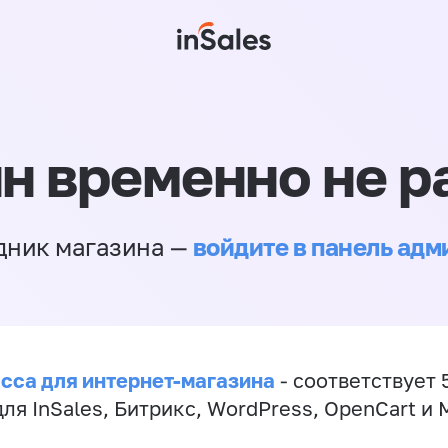
н временно не р
войдите в панель ад
дник магазина —
сса для интернет-магазина
- соответствует 
ля InSales, Битрикс, WordPress, OpenCart и