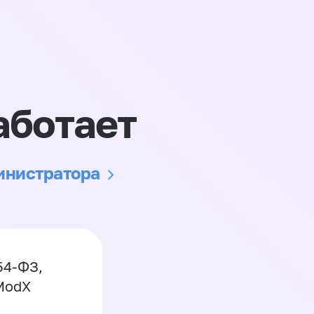
аботает
министратора
54-ФЗ,
 ModX