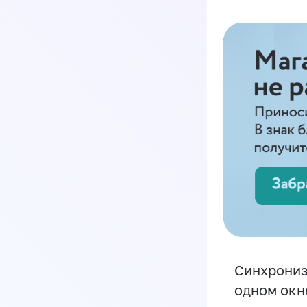
Синхрониз
одном окн