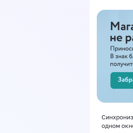
Синхрониз
одном окн