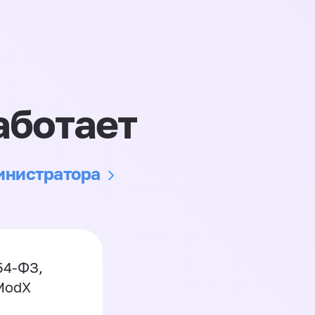
аботает
министратора
54-ФЗ,
 ModX