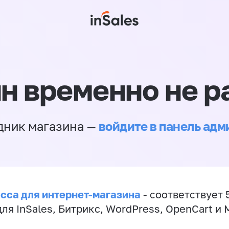
н временно не р
войдите в панель ад
дник магазина —
сса для интернет-магазина
- соответствует 
ля InSales, Битрикс, WordPress, OpenCart и